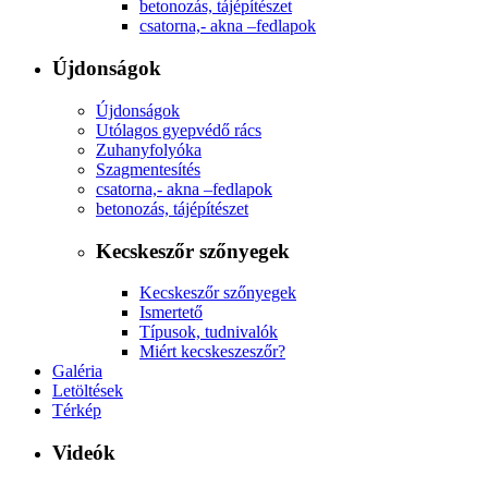
betonozás, tájépítészet
csatorna,- akna –fedlapok
Újdonságok
Újdonságok
Utólagos gyepvédő rács
Zuhanyfolyóka
Szagmentesítés
csatorna,- akna –fedlapok
betonozás, tájépítészet
Kecskeszőr szőnyegek
Kecskeszőr szőnyegek
Ismertető
Típusok, tudnivalók
Miért kecskeszeszőr?
Galéria
Letöltések
Térkép
Videók