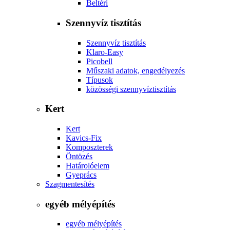
Beltéri
Szennyvíz tisztítás
Szennyvíz tisztítás
Klaro-Easy
Picobell
Műszaki adatok, engedélyezés
Típusok
közösségi szennyvíztisztítás
Kert
Kert
Kavics-Fix
Komposzterek
Öntözés
Határolóelem
Gyeprács
Szagmentesítés
egyéb mélyépítés
egyéb mélyépítés