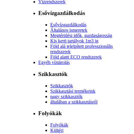
Vízrendszerek
Esővízgazdálkodás
Esővízgazdálkodás
Általános ismeretek
Megtérülési idők, gazdaságosság
Kis kerti tartályok 1m3 ig
Föld alá telelpített professzionális
rendszerek
Föld alatti ECO rendszerek
Egyéb víztárolás
Szikkasztók
Szikkasztók
Szikkasztási termékeink
nagy szikkasztók
általában a szikkasztásról
Folyókák
Folyókák
Kültéri