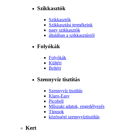
Szikkasztók
Szikkasztók
Szikkasztási termékeink
nagy szikkasztók
általában a szikkasztásról
Folyókák
Folyókák
Kültéri
Beltéri
Szennyvíz tisztítás
Szennyvíz tisztítás
Klaro-Easy
Picobell
Műszaki adatok, engedélyezés
Típusok
közösségi szennyvíztisztítás
Kert