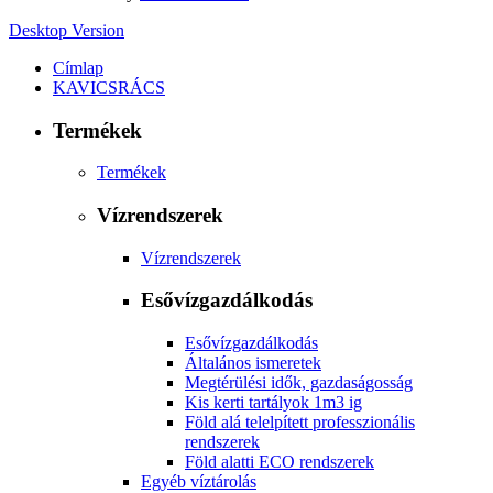
Desktop Version
Címlap
KAVICSRÁCS
Termékek
Termékek
Vízrendszerek
Vízrendszerek
Esővízgazdálkodás
Esővízgazdálkodás
Általános ismeretek
Megtérülési idők, gazdaságosság
Kis kerti tartályok 1m3 ig
Föld alá telelpített professzionális
rendszerek
Föld alatti ECO rendszerek
Egyéb víztárolás