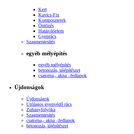
Kert
Kavics-Fix
Komposzterek
Öntözés
Határolóelem
Gyeprács
Szagmentesítés
egyéb mélyépítés
egyéb mélyépítés
betonozás, tájépítészet
csatorna,- akna –fedlapok
Újdonságok
Újdonságok
Utólagos gyepvédő rács
Zuhanyfolyóka
Szagmentesítés
csatorna,- akna –fedlapok
betonozás, tájépítészet