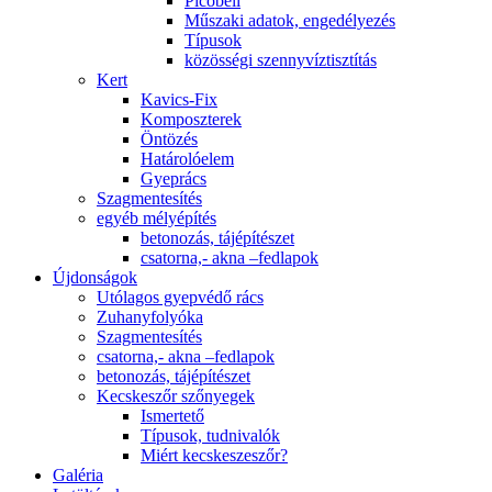
Picobell
Műszaki adatok, engedélyezés
Típusok
közösségi szennyvíztisztítás
Kert
Kavics-Fix
Komposzterek
Öntözés
Határolóelem
Gyeprács
Szagmentesítés
egyéb mélyépítés
betonozás, tájépítészet
csatorna,- akna –fedlapok
Újdonságok
Utólagos gyepvédő rács
Zuhanyfolyóka
Szagmentesítés
csatorna,- akna –fedlapok
betonozás, tájépítészet
Kecskeszőr szőnyegek
Ismertető
Típusok, tudnivalók
Miért kecskeszeszőr?
Galéria