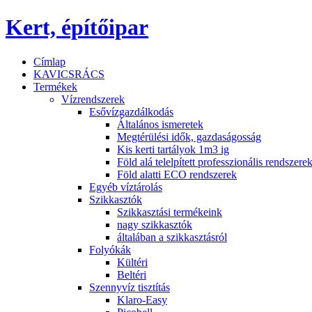
Kert, építőipar
Címlap
KAVICSRÁCS
Termékek
Vízrendszerek
Esővízgazdálkodás
Általános ismeretek
Megtérülési idők, gazdaságosság
Kis kerti tartályok 1m3 ig
Föld alá telelpített professzionális rendszere
Föld alatti ECO rendszerek
Egyéb víztárolás
Szikkasztók
Szikkasztási termékeink
nagy szikkasztók
általában a szikkasztásról
Folyókák
Kültéri
Beltéri
Szennyvíz tisztítás
Klaro-Easy