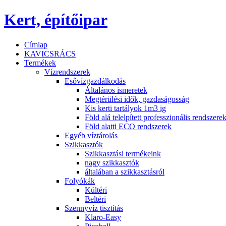
Kert, építőipar
Címlap
KAVICSRÁCS
Termékek
Vízrendszerek
Esővízgazdálkodás
Általános ismeretek
Megtérülési idők, gazdaságosság
Kis kerti tartályok 1m3 ig
Föld alá telelpített professzionális rendszere
Föld alatti ECO rendszerek
Egyéb víztárolás
Szikkasztók
Szikkasztási termékeink
nagy szikkasztók
általában a szikkasztásról
Folyókák
Kültéri
Beltéri
Szennyvíz tisztítás
Klaro-Easy