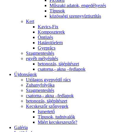
Picobell
Műszaki adatok, engedélyezés
Típusok
közösségi szennyvíztisztítás
Kert
Kavics-Fix
Komposzterek
Öntözés
Határolóelem
Gyeprács
Szagmentesítés
egyéb mélyépítés
betonozás, tájépítészet
csatorna,- akna –fedlapok
Újdonságok
Utólagos gyepvédő rács
Zuhanyfolyóka
Szagmentesítés
csatorna,- akna –fedlapok
betonozás, tájépítészet
Kecskeszőr szőnyegek
Ismertető
Típusok, tudnivalók
Miért kecskeszeszőr?
Galéria